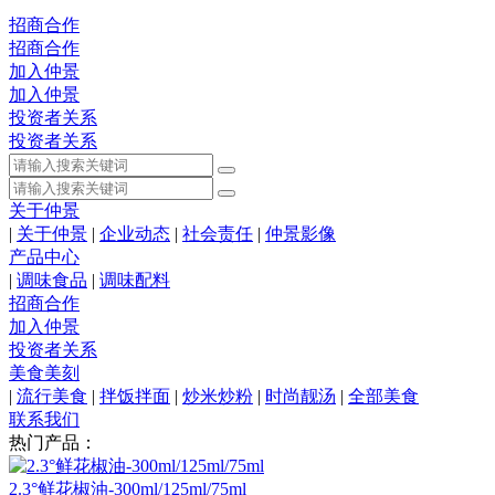
招商合作
招商合作
加入仲景
加入仲景
投资者关系
投资者关系
关于仲景
|
关于仲景
|
企业动态
|
社会责任
|
仲景影像
产品中心
|
调味食品
|
调味配料
招商合作
加入仲景
投资者关系
美食美刻
|
流行美食
|
拌饭拌面
|
炒米炒粉
|
时尚靓汤
|
全部美食
联系我们
热门产品：
2.3°鲜花椒油-300ml/125ml/75ml