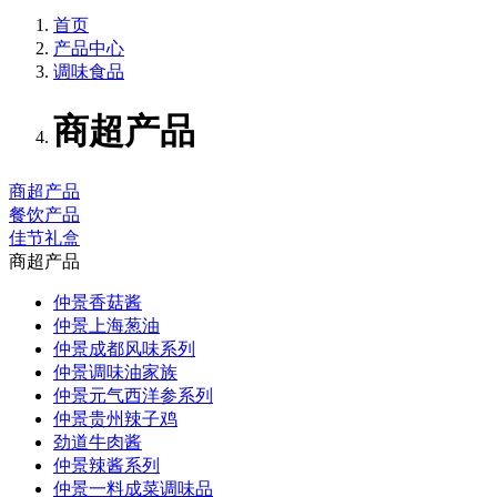
首页
产品中心
调味食品
商超产品
商超产品
餐饮产品
佳节礼盒
商超产品
仲景香菇酱
仲景上海葱油
仲景成都风味系列
仲景调味油家族
仲景元气西洋参系列
仲景贵州辣子鸡
劲道牛肉酱
仲景辣酱系列
仲景一料成菜调味品