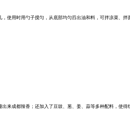
儿，使用时用勺子搅匀，从底部均匀舀出油和料，可拌凉菜、拌
撞出来成都辣香；还加入了豆豉、葱、姜、蒜等多种配料，使得