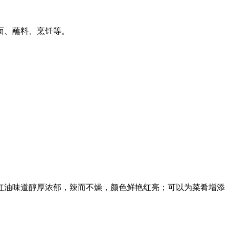
面、蘸料、烹饪等。
红油味道醇厚浓郁，辣而不燥，颜色鲜艳红亮；可以为菜肴增添