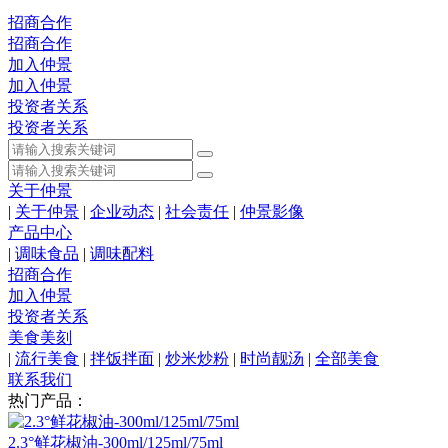
招商合作
招商合作
加入仲景
加入仲景
投资者关系
投资者关系
关于仲景
|
关于仲景
|
企业动态
|
社会责任
|
仲景影像
产品中心
|
调味食品
|
调味配料
招商合作
加入仲景
投资者关系
美食美刻
|
流行美食
|
拌饭拌面
|
炒米炒粉
|
时尚靓汤
|
全部美食
联系我们
热门产品：
2.3°鲜花椒油-300ml/125ml/75ml