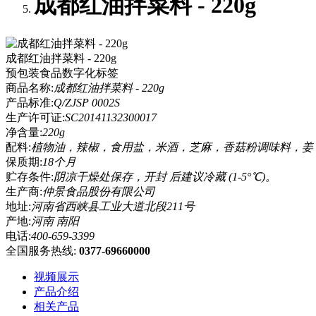
成都红油拌菜料 - 220g
成都红油拌菜料 - 220g
预包装食品数字化标签
商品名称:
成都红油拌菜料 - 220g
产品标准:
Q/ZJSP 0002S
生产许可证:
SC20141132300017
净含量:
220g
配料:
植物油，辣椒，食用盐，米酒，芝麻，香菇粉调味料，姜
保质期:
18个月
贮存条件:
阴凉干燥处保存，开封 后建议冷藏 (1-5°℃)。
生产商:
仲景食品股份有限公司
地址:
河南省西峡县工业大道北段211号
产地:
河南 南阳
电话:
400-659-3399
全国服务热线:
0377-69660000
视频展示
产品介绍
相关产品