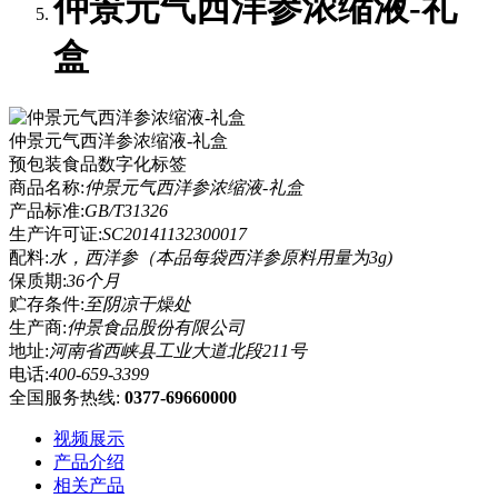
仲景元气西洋参浓缩液-礼
盒
仲景元气西洋参浓缩液-礼盒
预包装食品数字化标签
商品名称:
仲景元气西洋参浓缩液-礼盒
产品标准:
GB/T31326
生产许可证:
SC20141132300017
配料:
水，西洋参（本品每袋西洋参原料用量为3g)
保质期:
36个月
贮存条件:
至阴凉干燥处
生产商:
仲景食品股份有限公司
地址:
河南省西峡县工业大道北段211号
电话:
400-659-3399
全国服务热线:
0377-69660000
视频展示
产品介绍
相关产品