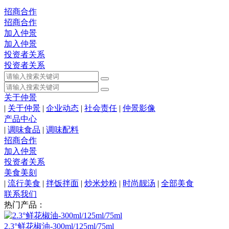
招商合作
招商合作
加入仲景
加入仲景
投资者关系
投资者关系
关于仲景
|
关于仲景
|
企业动态
|
社会责任
|
仲景影像
产品中心
|
调味食品
|
调味配料
招商合作
加入仲景
投资者关系
美食美刻
|
流行美食
|
拌饭拌面
|
炒米炒粉
|
时尚靓汤
|
全部美食
联系我们
热门产品：
2.3°鲜花椒油-300ml/125ml/75ml