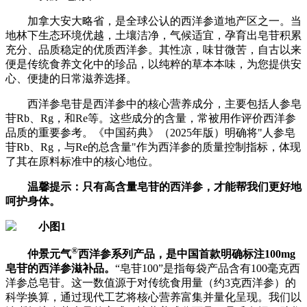
加拿大安大略省，是全球公认的西洋参道地产区之一。当
地林下生态环境优越，土壤洁净，气候适宜，孕育出皂苷积累
充分、品质稳定的优质西洋参。其性凉，味甘微苦，自古以来
便是传统食养文化中的珍品，以纯粹的草本本味，为您提供安
心、便捷的日常滋养选择。
西洋参皂苷是西洋参中的核心营养成分，主要包括人参皂
苷Rb、Rg，和Re等。这些成分的含量，常被用作评价西洋参
品质的重要参考。《中国药典》（2025年版）明确将"人参皂
苷Rb、Rg，与Re的总含量"作为西洋参的质量控制指标，体现
了其在原料标准中的核心地位。
温馨提示：只有高含量皂苷的西洋参，才能帮我们更好地
呵护身体。
®
仲景元气
西洋参系列产品，是中国首款明确标注100mg
皂苷的西洋参滋补品。
“皂苷100”是指每袋产品含有100毫克西
洋参总皂苷。这一数值源于对传统食用量（约3克西洋参）的
科学换算，通过现代工艺将核心营养富集并量化呈现。我们以