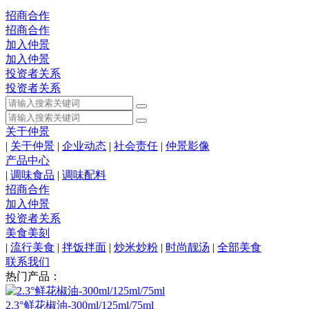
招商合作
招商合作
加入仲景
加入仲景
投资者关系
投资者关系
关于仲景
|
关于仲景
|
企业动态
|
社会责任
|
仲景影像
产品中心
|
调味食品
|
调味配料
招商合作
加入仲景
投资者关系
美食美刻
|
流行美食
|
拌饭拌面
|
炒米炒粉
|
时尚靓汤
|
全部美食
联系我们
热门产品：
2.3°鲜花椒油-300ml/125ml/75ml