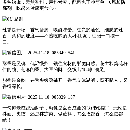
多种辣椒，天然香料，用料考究，配料也干净简单。
0添加防
腐剂
，吃起来健康更放心~
辣香是开场，香气翻腾，唤醒味蕾。红亮的油色、细腻的辣
香、柔和的辣度——不擅吃辣的大/小朋友，也能一口接一
口。
酥香是灵魂，低温慢炸，锁住食材的酥脆口感。花生和葵花籽
仁的脆、芝麻的香、大豆的酥，交织出“咔嚓”满足。
脂香是余韵，在舌尖缓缓铺开，香气立体温润，既不腻人，又
香得深长。
一勺仲景成都油辣子，就像是点石成金的“万能钥匙”。无论是
拌面、夹馍，还是拌凉菜、做蘸料，怎么吃都香，怎么搭都
绝！