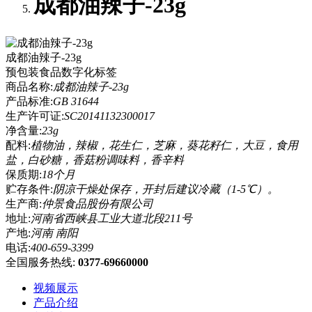
成都油辣子-23g
成都油辣子-23g
预包装食品数字化标签
商品名称:
成都油辣子-23g
产品标准:
GB 31644
生产许可证:
SC20141132300017
净含量:
23g
配料:
植物油，辣椒，花生仁，芝麻，葵花籽仁，大豆，食用
盐，白砂糖，香菇粉调味料，香辛料
保质期:
18个月
贮存条件:
阴凉干燥处保存，开封后建议冷藏（1-5℃）。
生产商:
仲景食品股份有限公司
地址:
河南省西峡县工业大道北段211号
产地:
河南 南阳
电话:
400-659-3399
全国服务热线:
0377-69660000
视频展示
产品介绍