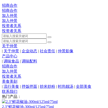
招商合作
招商合作
加入仲景
加入仲景
投资者关系
投资者关系
关于仲景
|
关于仲景
|
企业动态
|
社会责任
|
仲景影像
产品中心
|
调味食品
|
调味配料
招商合作
加入仲景
投资者关系
美食美刻
|
流行美食
|
拌饭拌面
|
炒米炒粉
|
时尚靓汤
|
全部美食
联系我们
热门产品：
2.3°鲜花椒油-300ml/125ml/75ml