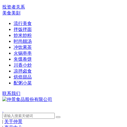
投资者关系
美食美刻
流行美食
拌饭拌面
炒米炒粉
时尚靓汤
冲饮果茶
火锅串串
夹馍卷饼
川香小炒
凉拌卤食
烘焙甜品
配粥小菜
联系我们
|
关于仲景