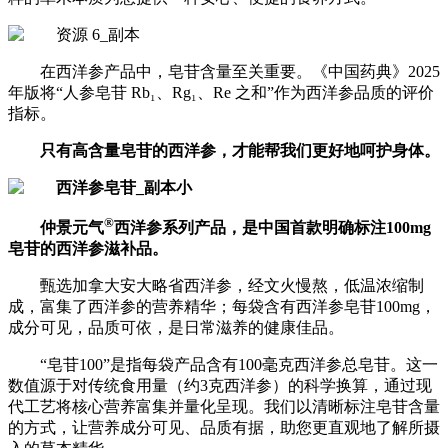
在西洋参产品中，皂苷含量至关重要。《中国药典》2025
年版将“人参皂苷 Rb₁、Rg₁、Re 之和”作为西洋参品质的评价
指标。
只有高含量皂苷的西洋参，才能帮我们更好地呵护身体。
®
仲景元气
西洋参系列产品，是中国首款明确标注100mg
皂苷的西洋参滋补品。
甄选加拿大安大略省西洋参，经文火慢熬，低温浓缩制
成，富集了西洋参的营养精华；
每袋含有西洋参皂苷100mg，
成分可见，品质可依，是日常滋养的健康佳品。
“皂苷100”是指每袋产品含有100毫克西洋参总皂苷。这一
数值源于对传统食用量（约3克西洋参）的科学换算，通过现
代工艺将核心营养富集并量化呈现。我们以清晰标注皂苷含量
的方式，让营养成分可见、品质有据，助您更直观地了解所摄