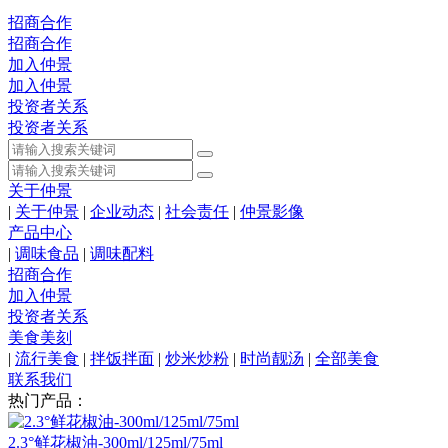
招商合作
招商合作
加入仲景
加入仲景
投资者关系
投资者关系
关于仲景
|
关于仲景
|
企业动态
|
社会责任
|
仲景影像
产品中心
|
调味食品
|
调味配料
招商合作
加入仲景
投资者关系
美食美刻
|
流行美食
|
拌饭拌面
|
炒米炒粉
|
时尚靓汤
|
全部美食
联系我们
热门产品：
2.3°鲜花椒油-300ml/125ml/75ml