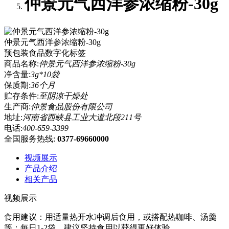
仲景元气西洋参浓缩粉-30g
仲景元气西洋参浓缩粉-30g
预包装食品数字化标签
商品名称:
仲景元气西洋参浓缩粉-30g
净含量:
3g*10袋
保质期:
36个月
贮存条件:
至阴凉干燥处
生产商:
仲景食品股份有限公司
地址:
河南省西峡县工业大道北段211号
电话:
400-659-3399
全国服务热线:
0377-69660000
视频展示
产品介绍
相关产品
视频展示
食用建议：用适量热开水冲调后食用，或搭配热咖啡、汤羹
等；每日1-2袋，建议坚持食用以获得更好体验。