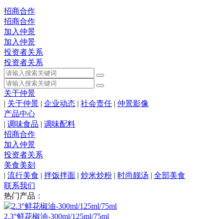
招商合作
招商合作
加入仲景
加入仲景
投资者关系
投资者关系
关于仲景
|
关于仲景
|
企业动态
|
社会责任
|
仲景影像
产品中心
|
调味食品
|
调味配料
招商合作
加入仲景
投资者关系
美食美刻
|
流行美食
|
拌饭拌面
|
炒米炒粉
|
时尚靓汤
|
全部美食
联系我们
热门产品：
2.3°鲜花椒油-300ml/125ml/75ml