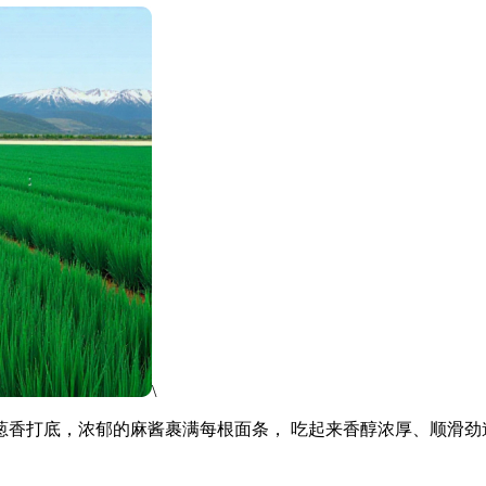
\
葱香打底，浓郁的麻酱裹满每根面条， 吃起来香醇浓厚、顺滑劲