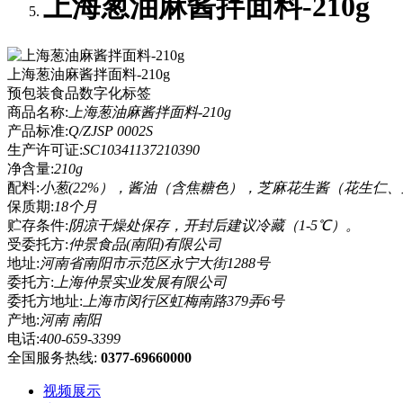
上海葱油麻酱拌面料-210g
上海葱油麻酱拌面料-210g
预包装食品数字化标签
商品名称:
上海葱油麻酱拌面料-210g
产品标准:
Q/ZJSP 0002S
生产许可证:
SC10341137210390
净含量:
210g
配料:
小葱(22%），酱油（含焦糖色），芝麻花生酱（花生仁
保质期:
18个月
贮存条件:
阴凉干燥处保存，开封后建议冷藏（1-5℃）。
受委托方:
仲景食品(南阳)有限公司
地址:
河南省南阳市示范区永宁大街1288号
委托方:
上海仲景实业发展有限公司
委托方地址:
上海市闵行区虹梅南路379弄6号
产地:
河南 南阳
电话:
400-659-3399
全国服务热线:
0377-69660000
视频展示