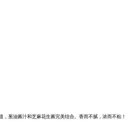
道，葱油酱汁和芝麻花生酱完美结合。香而不腻，浓而不粘！