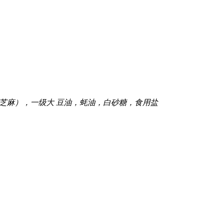
、芝麻），一级大 豆油，蚝油，白砂糖，食用盐