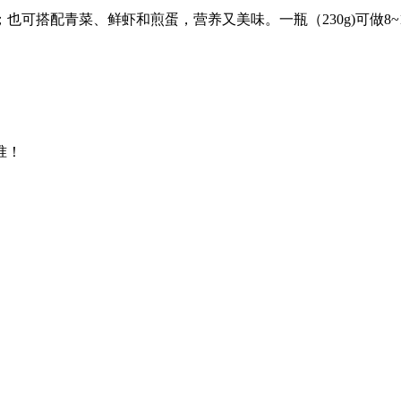
可搭配青菜、鲜虾和煎蛋，营养又美味。一瓶（230g)可做8~
准！