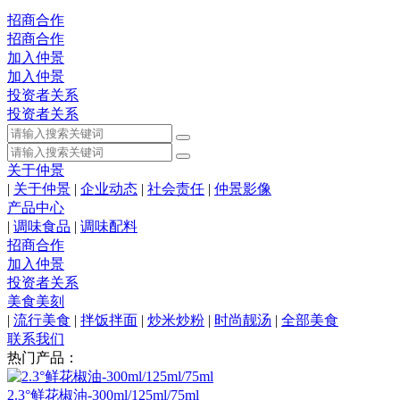
招商合作
招商合作
加入仲景
加入仲景
投资者关系
投资者关系
关于仲景
|
关于仲景
|
企业动态
|
社会责任
|
仲景影像
产品中心
|
调味食品
|
调味配料
招商合作
加入仲景
投资者关系
美食美刻
|
流行美食
|
拌饭拌面
|
炒米炒粉
|
时尚靓汤
|
全部美食
联系我们
热门产品：
2.3°鲜花椒油-300ml/125ml/75ml