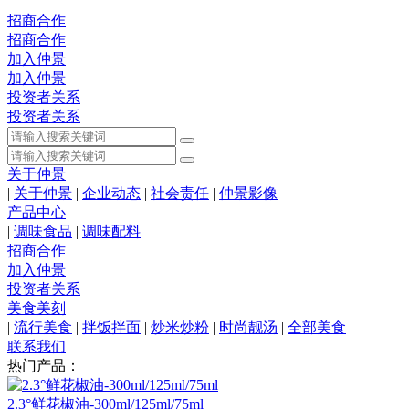
招商合作
招商合作
加入仲景
加入仲景
投资者关系
投资者关系
关于仲景
|
关于仲景
|
企业动态
|
社会责任
|
仲景影像
产品中心
|
调味食品
|
调味配料
招商合作
加入仲景
投资者关系
美食美刻
|
流行美食
|
拌饭拌面
|
炒米炒粉
|
时尚靓汤
|
全部美食
联系我们
热门产品：
2.3°鲜花椒油-300ml/125ml/75ml