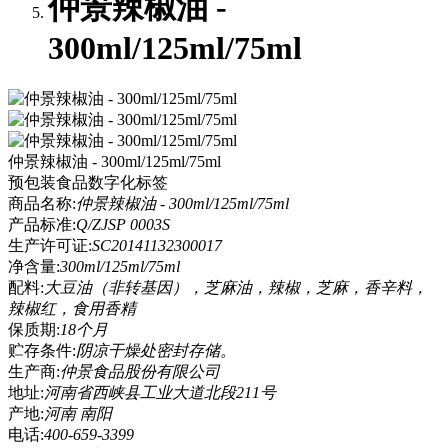
仲景辣椒油 -
300ml/125ml/75ml
仲景辣椒油 - 300ml/125ml/75ml
预包装食品数字化标签
商品名称:
仲景辣椒油 - 300ml/125ml/75ml
产品标准:
Q/ZJSP 0003S
生产许可证:
SC20141132300017
净含量:
300ml/125ml/75ml
配料:
大豆油（非转基因），芝麻油，辣椒，芝麻，香辛料，
辣椒红，食用香精
保质期:
18个月
贮存条件:
阴凉干燥处密封存储。
生产商:
仲景食品股份有限公司
地址:
河南省西峡县工业大道北段211号
产地:
河南 南阳
电话:
400-659-3399