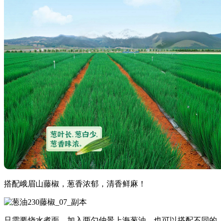
搭配峨眉山藤椒，葱香浓郁，清香鲜麻！
只需要烧水煮面，加入两勺仲景上海葱油，也可以搭配不同的