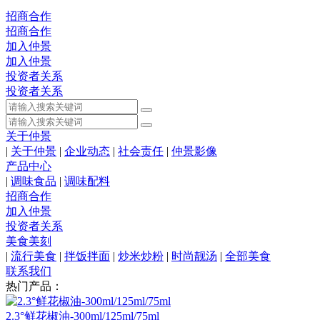
招商合作
招商合作
加入仲景
加入仲景
投资者关系
投资者关系
关于仲景
|
关于仲景
|
企业动态
|
社会责任
|
仲景影像
产品中心
|
调味食品
|
调味配料
招商合作
加入仲景
投资者关系
美食美刻
|
流行美食
|
拌饭拌面
|
炒米炒粉
|
时尚靓汤
|
全部美食
联系我们
热门产品：
2.3°鲜花椒油-300ml/125ml/75ml