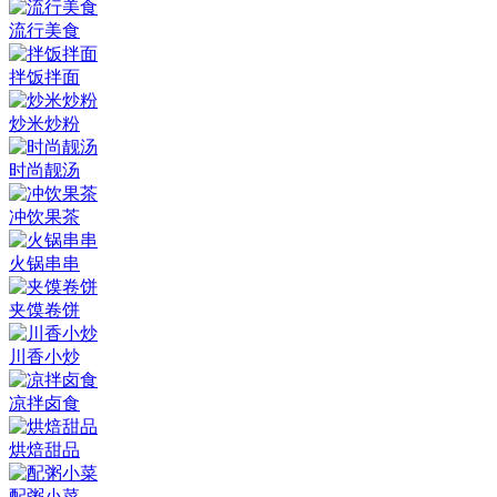
流行美食
拌饭拌面
炒米炒粉
时尚靓汤
冲饮果茶
火锅串串
夹馍卷饼
川香小炒
凉拌卤食
烘焙甜品
配粥小菜