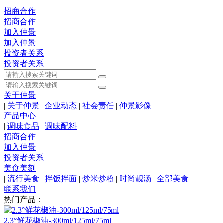
招商合作
招商合作
加入仲景
加入仲景
投资者关系
投资者关系
关于仲景
|
关于仲景
|
企业动态
|
社会责任
|
仲景影像
产品中心
|
调味食品
|
调味配料
招商合作
加入仲景
投资者关系
美食美刻
|
流行美食
|
拌饭拌面
|
炒米炒粉
|
时尚靓汤
|
全部美食
联系我们
热门产品：
2.3°鲜花椒油-300ml/125ml/75ml