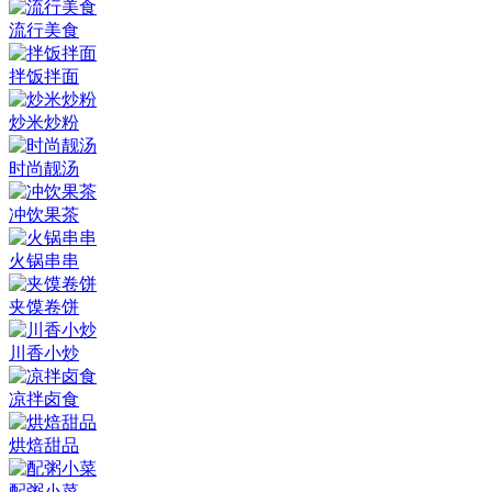
流行美食
拌饭拌面
炒米炒粉
时尚靓汤
冲饮果茶
火锅串串
夹馍卷饼
川香小炒
凉拌卤食
烘焙甜品
配粥小菜