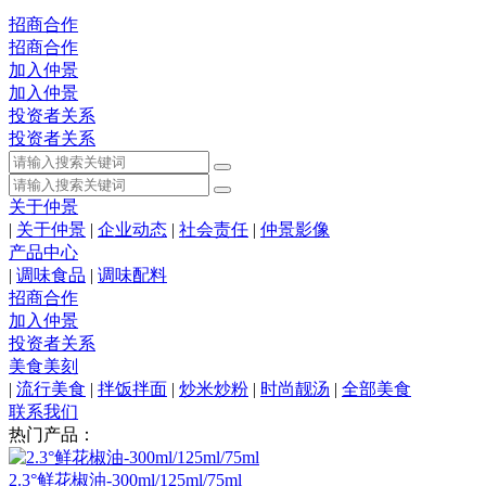
招商合作
招商合作
加入仲景
加入仲景
投资者关系
投资者关系
关于仲景
|
关于仲景
|
企业动态
|
社会责任
|
仲景影像
产品中心
|
调味食品
|
调味配料
招商合作
加入仲景
投资者关系
美食美刻
|
流行美食
|
拌饭拌面
|
炒米炒粉
|
时尚靓汤
|
全部美食
联系我们
热门产品：
2.3°鲜花椒油-300ml/125ml/75ml