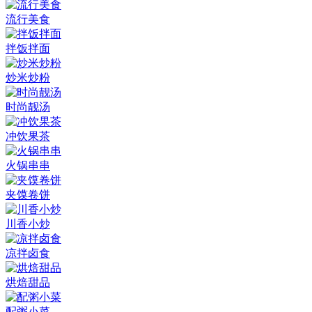
流行美食
拌饭拌面
炒米炒粉
时尚靓汤
冲饮果茶
火锅串串
夹馍卷饼
川香小炒
凉拌卤食
烘焙甜品
配粥小菜