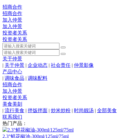
招商合作
招商合作
加入仲景
加入仲景
投资者关系
投资者关系
关于仲景
|
关于仲景
|
企业动态
|
社会责任
|
仲景影像
产品中心
|
调味食品
|
调味配料
招商合作
加入仲景
投资者关系
美食美刻
|
流行美食
|
拌饭拌面
|
炒米炒粉
|
时尚靓汤
|
全部美食
联系我们
热门产品：
2.3°鲜花椒油-300ml/125ml/75ml