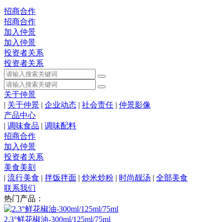
招商合作
招商合作
加入仲景
加入仲景
投资者关系
投资者关系
关于仲景
|
关于仲景
|
企业动态
|
社会责任
|
仲景影像
产品中心
|
调味食品
|
调味配料
招商合作
加入仲景
投资者关系
美食美刻
|
流行美食
|
拌饭拌面
|
炒米炒粉
|
时尚靓汤
|
全部美食
联系我们
热门产品：
2.3°鲜花椒油-300ml/125ml/75ml