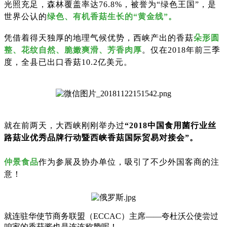
光照充足，森林覆盖率达76.8%，被誉为“绿色王国”，是
世界公认的
绿色、
有机
香菇生长的“黄金线”。
凭借着得天独厚的地理气候优势，西峡产出的香菇
朵形圆
整、花纹自然、脆嫩爽滑、芳香肉厚
。仅在2018年前三季
度，全县已出口香菇10.2亿美元。
就在前两天，大西峡刚刚举办过
“
2018中国食用菌行业丝
路菇业优秀品牌行动暨西峡香菇国际贸易对接会
”。
仲景食品
作为参展及协办单位，吸引了不少外国客商的注
意！
就连驻华使节商务联盟（ECCAC）主席——夸杜沃公使尝过
咱家的香菇酱也是连连称赞呢！