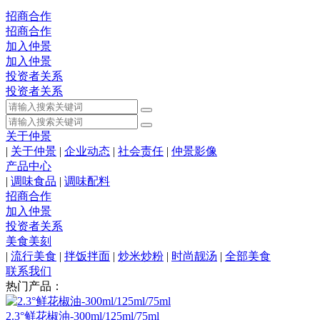
招商合作
招商合作
加入仲景
加入仲景
投资者关系
投资者关系
关于仲景
|
关于仲景
|
企业动态
|
社会责任
|
仲景影像
产品中心
|
调味食品
|
调味配料
招商合作
加入仲景
投资者关系
美食美刻
|
流行美食
|
拌饭拌面
|
炒米炒粉
|
时尚靓汤
|
全部美食
联系我们
热门产品：
2.3°鲜花椒油-300ml/125ml/75ml