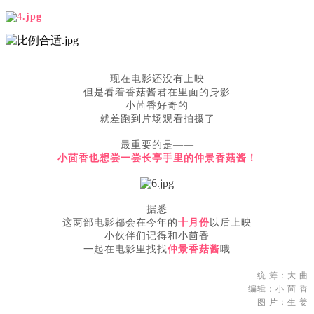
现在电影还没有上映
但是看着香菇酱君在里面的身影
小茴香好奇的
就差跑到片场观看拍摄了
最重要的是——
小茴香也想尝一尝长亭手里的仲景香菇酱！
据悉
这两部电影都会在今年的
十月份
以后上映
小伙伴们记得和小茴香
一起在电影里找找
仲景香菇酱
哦
统 筹：大 曲
编辑：小 茴 香
图 片：生 姜