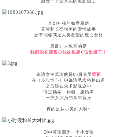
感受一下最真实的电影画面
奇幻神秘的如意厨房
莫瑜和长亭坎坷的爱情故事
还有能够满足人类欲望的魔力食材
最最让人惊喜的是
我们的香菇酱小妹妹也要C位出道了！
饰演女主莫瑜的是00后演员
柴蔚
在《步步惊心》中饰演承欢格格出道
之后还在众多影视剧中
做过杨幂，孙俪，唐嫣等
一线女演员的童年替身
~
真的是从小美到大啊
剧中莫瑜因为一个小女孩