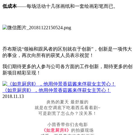
低成本
——每场活动十几张画纸和一套绘画彩笔而已。
乔布斯说“领袖和跟风者的区别就在于创新”，创新是一项伟大
的事业，再次向所有的获奖人员表示祝贺！
我们期待更多的人参与公司各方面的工作创新，期待更多的创
新项目精彩呈现！
《如意厨房Ⅱ》，他用仲景香菇酱来俘获女主芳心！
2018.11.13
炎热的夏天 最舒服的
就是在空调底下吃着西瓜看着剧~
可是剧荒了怎么办？没关系！
小茴香带你们去电影
《如意厨房Ⅱ》
的拍摄现场