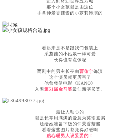
进入到奇幻世界五方城
那个小女孩就是由这位
手拿仲景香菇酱的小萝莉饰演的
看起来是不是跟我们包装上
采蘑菇的小姑娘一样可爱
长得也有点像呢
而剧中的男主长亭由
曹佑宁
饰演
这个演员就更厉害了
他曾凭借电影《KANO》
入围
第51届金马奖
最佳新演员奖。
最让人动心的
就是长亭用满满的爱意为莫瑜煮粥
还给她准备下饭的仲景香菇酱
看着这些图片都觉得好暖啊
贴心暖男人设妥妥的！