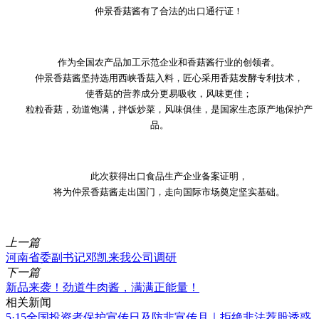
仲景香菇酱有了合法的出口通行证！
作为全国农产品加工示范企业和香菇酱行业的创领者。
仲景香菇酱坚持选用西峡香菇入料，匠心采用香菇发酵专利技术，
使香菇的营养成分更易吸收，风味更佳；
粒粒香菇，劲道饱满，拌饭炒菜，风味俱佳，是国家生态原产地保护产
品。
此次获得出口食品生产企业备案证明，
将为仲景香菇酱走出国门，走向国际市场奠定坚实基础。
上一篇
河南省委副书记邓凯来我公司调研
下一篇
新品来袭！劲道牛肉酱，满满正能量！
相关新闻
5·15全国投资者保护宣传日及防非宣传月｜拒绝非法荐股诱惑