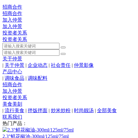
招商合作
招商合作
加入仲景
加入仲景
投资者关系
投资者关系
关于仲景
|
关于仲景
|
企业动态
|
社会责任
|
仲景影像
产品中心
|
调味食品
|
调味配料
招商合作
加入仲景
投资者关系
美食美刻
|
流行美食
|
拌饭拌面
|
炒米炒粉
|
时尚靓汤
|
全部美食
联系我们
热门产品：
2.3°鲜花椒油-300ml/125ml/75ml