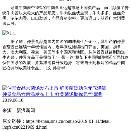
劲道牛肉酱中18%的牛肉含量远超市场上同类产品，而且颠覆了传
统牛肉酱块大粒大的产品形态，牛肉以丝状呈现，牛肉多多、丝丝分
明、浓浓肉香、口口劲道，产品真材实料，更加适口，获得广大消费
者认可。
据了解，仲景食品是国内知名的调味酱生产企业，其生产的仲景
香菇酱已连续十年畅销国内，近年来也陆续出口韩国、英国、加拿
大、澳大利亚、荷兰、美国等多个国家和地区。从仲景香菇酱到劲道
牛肉酱，仲景食品正是得益于“一带一路”框架下中国和阿根廷全面战略
伙伴关系的发展，并紧跟消费升级趋势，将来自于阿根廷的精品牛肉
匠心调制成美味食品。（文 孙雪华）
仲景食品六菌汤发布上市 鲜美菌汤助你元气满满
2019.06.10
来源：新浪新闻
原文链接：https://henan.sina.cn/toutiao/2019-01-11/detail-
ihqfskcn6221969.d.html