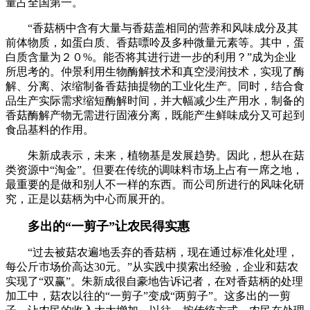
量占全国第一。
“香菇柄中含有大量与香菇盖相同的营养和风味成分及其
前体物质，如蛋白质、香菇嘌呤及多种微量元素等。其中，蛋
白质含量为２０%。能否将其进行进一步的利用？”成为企业
所思考的。仲景利用生物酶解技术和真空浸润技术，实现了酶
解、分离、浓缩制备香菇抽提物的工业化生产。同时，结合食
品生产实际需求缩短酶解时间，并大幅减少生产用水，制备的
香菇酶解产物无需进行固液分离，既能产生鲜味成分又可起到
食品基料的作用。
朱新成表示，未来，植物基是发展趋势。因此，想从在菇
类资源中“淘金”。但要在传统的调味料市场上占有一席之地，
最重要的是做和别人不一样的东西。而公司所进行的风味化研
究，正是以菇柄为中心而展开的。
多出的“一剪子”让农民得实惠
“过去被菇农遍地丢弃的香菇柄，现在通过标准化处理，
每公斤市场价高达30元。”从实践中摸索出经验，企业和菇农
实现了“双赢”。朱新成很自豪地告诉记者，在对香菇柄的处理
加工中，菇农以往的“一剪子”变成“两剪子”。这多出的一剪