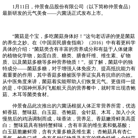
1月11日，仲景食品股份有限公司（以下简称仲景食品）
最新研发的元气美食——六菌汤正式发布上市。
“菌菇是个宝，多吃菌菇身体好！”这句老话讲的便是菌菇
的养生之妙。在《中国居民膳食指南》（2016）中有着更科学
具体的介绍：“菌菇类含有丰富的营养成分和有益于人体健康
的植物化学物，如蛋白质、糖类、膳食纤维、维生素、矿物
质、以及菌菇多糖等多种营养物质！”。据了解，菌菇中的独
特成分——菌菇多糖，对于增强人体免疫力、提高抵抗能力有
着重要的作用，其中香菇多糖被医学界证实具有抗癌的功效。
从中医角度来讲，菌菇着实能帮助人们恢复元气。更值得一提
的是，中国神州系列飞船航天员的营养餐中，就时常出现杏鲍
菇、木耳等菌类食材。
仲景食品此次推出的六菌汤根据人体正常营养所需，优选
鲜香菇、蟹味菇、白玉菇、杏鲍菇、金针菇、木耳，加入小火
慢熬后的鸡汤调制而成，味香浓，营养足。香菇嫩滑鲜美高蛋
白； 蟹味菇具有独特蟹鲜味，含有丰富的维生素和氨基酸；
白玉菇脆嫩鲜滑，含有大量多糖及维生素； 杏鲍菇具有杏仁