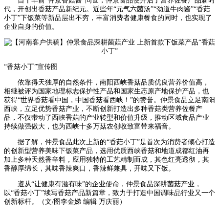
自十年前“仲景香菇酱”问世，仲景食品便开启了营养佐餐产品新时
代，开创出香菇产品新纪元。近些年“元气六菌汤”“劲道牛肉酱”“香菇
小丁”下饭菜等新品层出不穷，丰富消费者健康餐食的同时，也实现了
企业自身的价值。
“香菇小丁”宣传图
依靠得天独厚的自然条件，南阳西峡香菇品质优良营养价值高，
相继被评为国家地理标志保护性产品和国家生态原产地保护产品，也
获得“世界香菇看中国，中国香菇看西峡！”的赞誉。仲景食品立足南阳
西峡，立足优势香菇产业，不断创新打造出多种香菇类营养佐餐产
品，不仅带动了西峡香菇的产业转型和价值升级，推动区域食品产业
持续做强做大，也为西峡十多万菇农创收致富带来福音。
据了解，仲景食品此次上新的“香菇小丁”是首次为消费者倾心打造
的创新型营养美味下饭菜产品，选用优质西峡香菇和地道成都红油再
加上多种天然香辛料，应用独特的工艺精制而成，其色红亮透彻，其
香醇厚绵长，其味香辣爽口，香辣鲜兼具，开味又下饭。
遵从“让健康有滋有味”的企业使命，仲景食品深耕菌菇产业，
以“香菇小丁”续写香菇产品新篇章，致力于打造中国调味品行业又一个
创新标杆。（文/图李金娣 编辑 万庆丽）