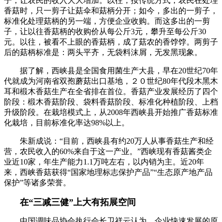
子，让农民的收入大大增加。以往，按传统方式，农民在处理
香菇时，只一剪子让菇伞和菇柄分开；如今，多出的一剪子，
标准化处理菇柄的另一端，方便企业收购。而这多出的一剪
子，让以往香菇柄的收购价从每公斤3元，攀升至每公斤30
元。以往，被看不上眼的香菇柄，成了菇农的香饽饽。两剪子
后的菇柄标准是：两头平齐，无袋料沫屑，无发黑现象。
据了解，西峡县是全国食用菌生产大县，早在20世纪70年
代就成为河南省双孢蘑菇出口基地，２０世纪80年代段木黑木
耳和椴木香菇生产在全省排在首位。香菇产业发展经历了四个
阶段：椴木香菇阶段、袋料香菇阶段、标准化种植阶段、上档
升级阶段。在栽培模式上，从2008年西峡县开始推广香菇标准
化栽培，目前标准化率达98%以上。
朱新成说：“目前，西峡县有约20万人从事香菇生产和经
营，农民收入的60%来自于这一产业。”西峡现有香菇酱类企
业近10家，年生产能力1.1万吨左右，以内销为主。近20年
来，西峡香菇获得“国家地理标志保护产品”“生态原产地产品
保护”等诸多荣誉。
在“三减三健”上大有拓展空间
中国调味品协会执行会长卫祥云认为，企业快速发展的原