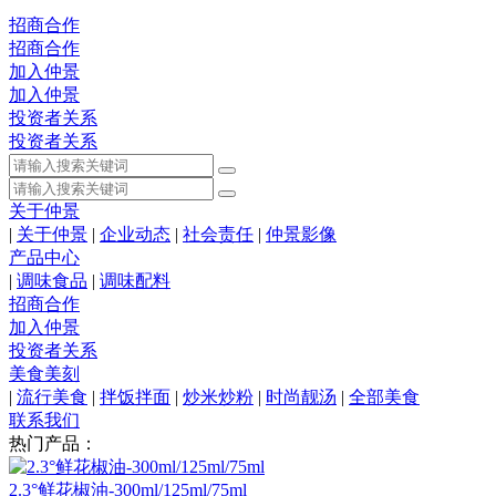
招商合作
招商合作
加入仲景
加入仲景
投资者关系
投资者关系
关于仲景
|
关于仲景
|
企业动态
|
社会责任
|
仲景影像
产品中心
|
调味食品
|
调味配料
招商合作
加入仲景
投资者关系
美食美刻
|
流行美食
|
拌饭拌面
|
炒米炒粉
|
时尚靓汤
|
全部美食
联系我们
热门产品：
2.3°鲜花椒油-300ml/125ml/75ml