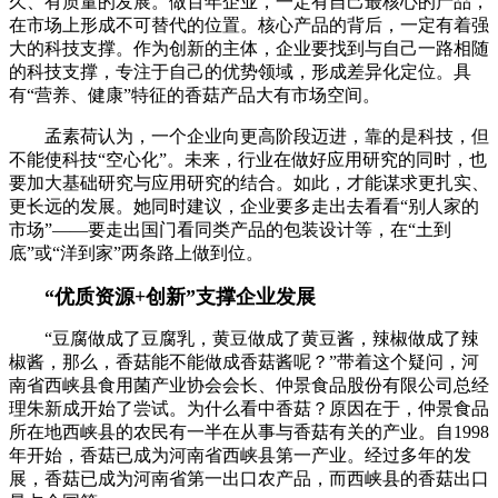
久、有质量的发展。做百年企业，一定有自己最核心的产品，
在市场上形成不可替代的位置。核心产品的背后，一定有着强
大的科技支撑。作为创新的主体，企业要找到与自己一路相随
的科技支撑，专注于自己的优势领域，形成差异化定位。具
有“营养、健康”特征的香菇产品大有市场空间。
孟素荷认为，一个企业向更高阶段迈进，靠的是科技，但
不能使科技“空心化”。未来，行业在做好应用研究的同时，也
要加大基础研究与应用研究的结合。如此，才能谋求更扎实、
更长远的发展。她同时建议，企业要多走出去看看“别人家的
市场”——要走出国门看同类产品的包装设计等，在“土到
底”或“洋到家”两条路上做到位。
“优质资源+创新”支撑企业发展
“豆腐做成了豆腐乳，黄豆做成了黄豆酱，辣椒做成了辣
椒酱，那么，香菇能不能做成香菇酱呢？”带着这个疑问，河
南省西峡县食用菌产业协会会长、仲景食品股份有限公司总经
理朱新成开始了尝试。为什么看中香菇？原因在于，仲景食品
所在地西峡县的农民有一半在从事与香菇有关的产业。自1998
年开始，香菇已成为河南省西峡县第一产业。经过多年的发
展，香菇已成为河南省第一出口农产品，而西峡县的香菇出口