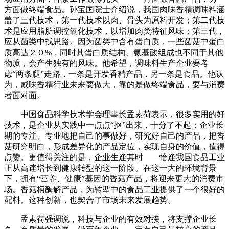
方面做终端食品。孙宝国院士介绍说，我国肉味香精调味料涵
盖了三代技术，第一代技术以肉、骨头为原料开发；第二代技
术是应用脂肪调控氧化技术，以增加肉类特征风味；第三代，
应从菌类中找思路。因为菌类中含有蛋白质，一些菌菇中蛋白
质高达２０%，同时其蛋白质结构、氨基酸组成也不同于其他
物质，会产生独有的风味。他希望，调味料生产企业要考
虑“两条腿”走路，一条是开发香精产品，另一条是食品。他认
为，咸味香精行业未来要做大，靠的是做终端食品，要与消费
者面对面。
中国食品科学技术学会理事长孟素荷表示，很多实用的好
技术，是企业从实践中一点点“抠”出来，十分了不起；企业长
期的专注、专业地把自己的事做好，研究好自己的产品，把香
菇研究明白，形成差异化的产品定位，实现自身的价值，值得
点赞。更值得关注的是，企业生逢其时——恰逢我国食品工业
正从高速增长到健康转型的这一阶段。在这一大的环境背景
下，拥有“营养、健康”基因的香菇产品，将迎来更大的消费市
场。香菇柄酶解产品，为转型中的食品工业提供了一个很好的
配料。这种创新，也契合了市场未来发展趋势。
孟素荷强调说，科技与企业的有效对接，将支撑企业长