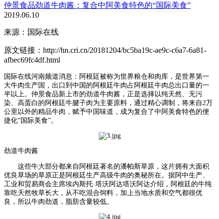
仲景食品劲道牛肉酱：复合中阿美食特色的“国际美食”
2019.06.10
来源：国际在线
原文链接：http://hn.cri.cn/20181204/bc5ba19c-ae9c-c6a7-6a81-
afbec69fc4df.html
国际在线河南频道消息：阿根廷被称为世界粮仓和肉库，是世界第一
大牛肉生产国，出口到中国的阿根廷牛肉占阿根廷牛肉总出口量的一
半以上。仲景食品新上市的劲道牛肉酱，正是选择以纯天然、无污
染、高蛋白的阿根廷牛腱子肉为主要原料，通过精心调制，将来自2万
公里以外的精品牛肉，赋予中国味道，成为复合了中阿美食特色的便
捷化“国际美食”。
劲道牛肉酱
这些牛大部分都来自阿根廷著名的潘帕斯草原，这片拥有大面积
优良草场的草原正是阿根廷生产高级牛肉的奥秘所在。据阿中生产、
工业和贸易商会主席埃内斯托·塔沃阿达塔沃阿达介绍，阿根廷的牛纯
靠吃天然牧草长大，从不吃混合饲料，加上当地水质和空气都很优
良，所以牛肉劲道，脂肪含量较低。