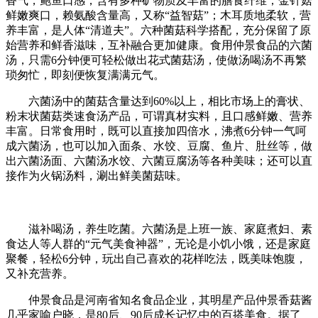
香气，鲍鱼口感，含有多种矿物质及丰富的膳食纤维；金针菇
鲜嫩爽口，赖氨酸含量高，又称“益智菇”；木耳质地柔软，营
养丰富，是人体“清道夫”。六种菌菇科学搭配，充分保留了原
始营养和鲜香滋味，互补融合更加健康。食用仲景食品的六菌
汤，只需6分钟便可轻松做出花式菌菇汤，使做汤喝汤不再繁
琐匆忙，即刻便恢复满满元气。
六菌汤中的菌菇含量达到60%以上，相比市场上的膏状、
粉末状菌菇类速食汤产品，可谓真材实料，且口感鲜嫩、营养
丰富。日常食用时，既可以直接加四倍水，沸煮6分钟一气呵
成六菌汤，也可以加入面条、水饺、豆腐、鱼片、肚丝等，做
出六菌汤面、六菌汤水饺、六菌豆腐汤等各种美味；还可以直
接作为火锅汤料，涮出鲜美菌菇味。
滋补喝汤，养生吃菌。六菌汤是上班一族、家庭煮妇、素
食达人等人群的“元气美食神器”，无论是小饥小饿，还是家庭
聚餐，轻松6分钟，玩出自己喜欢的花样吃法，既美味饱腹，
又补充营养。
仲景食品是河南省知名食品企业，其明星产品仲景香菇酱
几乎家喻户晓，是80后、90后成长记忆中的百搭美食。据了