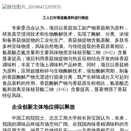
工人们对香菇酱原料进行精选
专家委员会认为，项目以香菇加工副产物香菇柄为原料，
研发真空浸润技术和生物酶解技术，实现了酶解、分离、浓缩
制备香菇抽提物的工业化生产。香菇抽提物含氨基酸、多肽等
多种呈味物质，风味自然饱满。与传统提取的香菇原膏相比，
氨基酸态氮含量和主要风味物质呈味核苷酸二钠（I+G）含量
显著提高；项目利用香菇抽提物与热反应相结合开发肉味香菇
调味料，丰富了市场上调味料产品种类。同时，项目以香菇柄
为原料，应用超微粉碎与生物酶解技术，缩短酶解周期，制备
的香菇酶解产物无需进行固液分离，既产生鲜味成分又可起到
食品基料的作用。香菇酶解产物与香菇原生粉相比，氨基酸态
氮和游离呈味核苷酸二钠（I+G）含量提高，显著增强了香菇
特征风味。
企业创新主体地位得以释放
中国工程院院士、北京工商大学校长孙宝国认为，未来，
我国的调味品终端市场空间广阔。在我国肉味香精调味料的市
场应用方面，仲景工作做得扎实——一方面做香精产品，另一