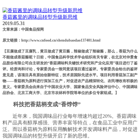
香菇酱里的调味品转型升级新思维
2019.05.31
文章来源：中国食品报网
原文链接：http://www.cnfood.cn/shendubaodao137401.html
【豆腐做成了豆腐乳，黄豆做成了黄豆酱，辣椒做成了辣椒酱，那么，香菇为什么
不能做成香菇酱呢？日前，中国食品科学技术学会组织有关专家，在北京对仲景食
品股份有限公司自主研发的“香菇调味料关键技术研究和产业化应用”项目进行了鉴
评。经质询和讨论，专家委员会一致同意该项目通过鉴评。专家委员会给出的鉴评
意见是，该项目具有原始创新特征，技术居国际先进水平。项目利用香菇加工副产
物——香菇柄为原料进行深加工生产，对促进农产品精深转化、农民增收有积极的
意义。专家委员会由来自于中国农业大学、国家食品安全风险评估中心、中国调味
品协会、北京工商大学、北京市农林科学院等单位的多位专家组成。】
科技把香菇柄变成“香饽饽”
近年来，我国调味品行业每年增速均超过20%。香菇调味
料产品具有醇厚感强、营养丰富等特点，在食品工业中应用广
泛。而以香菇柄为原料应用酶解技术开发调味料产品，对促进
我国调味品的转型升级开启了新的思维。