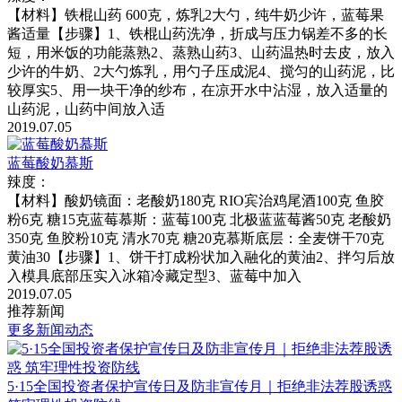
【材料】铁棍山药 600克，炼乳2大勺，纯牛奶少许，蓝莓果
酱适量【步骤】1、铁棍山药洗净，折成与压力锅差不多的长
短，用米饭的功能蒸熟2、蒸熟山药3、山药温热时去皮，放入
少许的牛奶、2大勺炼乳，用勺子压成泥4、搅匀的山药泥，比
较厚实5、用一块干净的纱布，在凉开水中沾湿，放入适量的
山药泥，山药中间放入适
2019.07.05
蓝莓酸奶慕斯
辣度：
【材料】酸奶镜面：老酸奶180克 RIO宾治鸡尾酒100克 鱼胶
粉6克 糖15克蓝莓慕斯：蓝莓100克 北极蓝蓝莓酱50克 老酸奶
350克 鱼胶粉10克 清水70克 糖20克慕斯底层：全麦饼干70克
黄油30【步骤】1、饼干打成粉状加入融化的黄油2、拌匀后放
入模具底部压实入冰箱冷藏定型3、蓝莓中加入
2019.07.05
推荐新闻
更多新闻动态
5·15全国投资者保护宣传日及防非宣传月｜拒绝非法荐股诱惑