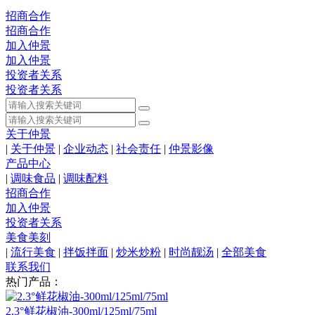
招商合作
招商合作
加入仲景
加入仲景
投资者关系
投资者关系
关于仲景
|
关于仲景
|
企业动态
|
社会责任
|
仲景影像
产品中心
|
调味食品
|
调味配料
招商合作
加入仲景
投资者关系
美食美刻
|
流行美食
|
拌饭拌面
|
炒米炒粉
|
时尚靓汤
|
全部美食
联系我们
热门产品：
2.3°鲜花椒油-300ml/125ml/75ml