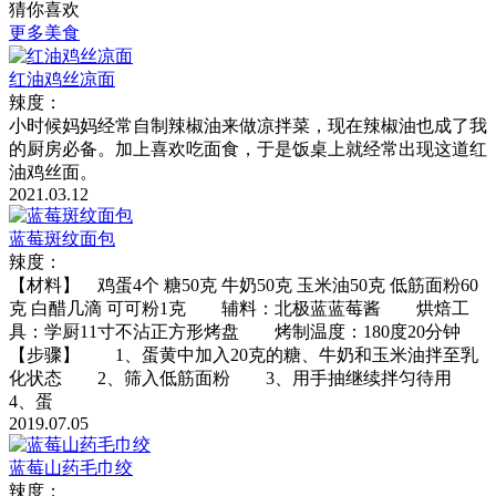
猜你喜欢
更多美食
红油鸡丝凉面
辣度：
小时候妈妈经常自制辣椒油来做凉拌菜，现在辣椒油也成了我
的厨房必备。加上喜欢吃面食，于是饭桌上就经常出现这道红
油鸡丝面。
2021.03.12
蓝莓斑纹面包
辣度：
【材料】 鸡蛋4个 糖50克 牛奶50克 玉米油50克 低筋面粉60
克 白醋几滴 可可粉1克 辅料：北极蓝蓝莓酱 烘焙工
具：学厨11寸不沾正方形烤盘 烤制温度：180度20分钟
【步骤】 1、蛋黄中加入20克的糖、牛奶和玉米油拌至乳
化状态 2、筛入低筋面粉 3、用手抽继续拌匀待用
4、蛋
2019.07.05
蓝莓山药毛巾绞
辣度：