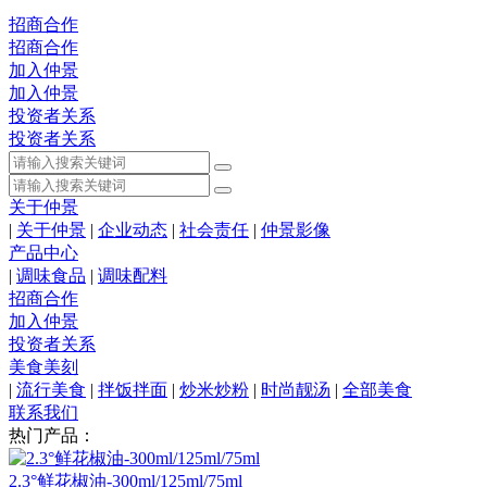
招商合作
招商合作
加入仲景
加入仲景
投资者关系
投资者关系
关于仲景
|
关于仲景
|
企业动态
|
社会责任
|
仲景影像
产品中心
|
调味食品
|
调味配料
招商合作
加入仲景
投资者关系
美食美刻
|
流行美食
|
拌饭拌面
|
炒米炒粉
|
时尚靓汤
|
全部美食
联系我们
热门产品：
2.3°鲜花椒油-300ml/125ml/75ml