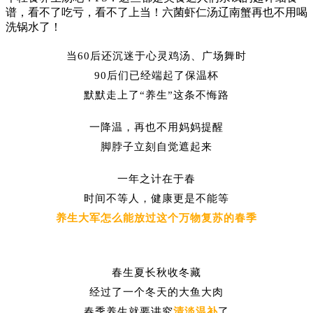
谱，看不了吃亏，看不了上当！六菌虾仁汤辽南蟹再也不用喝
洗锅水了！
当60后还沉迷于心灵鸡汤、广场舞时
90后们已经端起了保温杯
默默走上了“养生”这条不悔路
一降温，再也不用妈妈提醒
脚脖子立刻自觉遮起来
一年之计在于春
时间不等人，健康更是不能等
养生大军怎么能放过这个万物复苏的春季
春生夏长秋收冬藏
经过了一个冬天的大鱼大肉
春季养生就要讲究
清淡温补
了