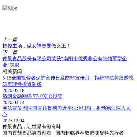
上一篇
把控主场，做女神更要做女王！
下一篇
仲景食品股份有限公司荣获“南阳市优秀非公有制领军型企
业”表彰
相关新闻
5·15全国投资者保护宣传日及防非宣传月｜拒绝非法荐股诱惑
筑牢理性投资防线
2026.05.18
清朗金融网络 守护安心投资
2026.03.14
宪法宣传周|学习宣传贯彻习近平法治思想，推动宪法深入人
心
2025.12.04
仲景食品，让世界有滋有味
国内香菇酱品类首创者 · 国内超临界萃取调味配料先行者