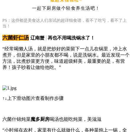
一起下厨房做个轻食养生汤吧！
PS：这些都是美食达人们亲试的超详细食谱，看不了吃亏，看不了上
当！
六菌
虾仁
汤
辽南蟹
再也不用喝洗锅水了！
“经常喝懒人汤，就是把炒好的菜留下一点儿在锅里，冲上水
煮开，但是家里的小朋友都不喝，说是洗锅水。最近发现一个
方法，比煮炒菜更方便，味道超级鲜美，最重要的是，有营
养！孩子吵着让做给他吃。”
↑↓上下滑动图片查看制作步骤
六菌什锦炖菜
魔多厨房
喝汤也能吃炖菜，美滋滋
“小时候在农村，家里有什么就做什么，各种菜炖上一锅，全