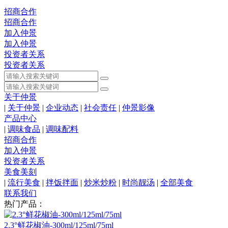
招商合作
招商合作
加入仲景
加入仲景
投资者关系
投资者关系
关于仲景
|
关于仲景
|
企业动态
|
社会责任
|
仲景影像
产品中心
|
调味食品
|
调味配料
招商合作
加入仲景
投资者关系
美食美刻
|
流行美食
|
拌饭拌面
|
炒米炒粉
|
时尚靓汤
|
全部美食
联系我们
热门产品：
2.3°鲜花椒油-300ml/125ml/75ml