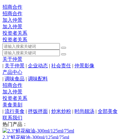
招商合作
招商合作
加入仲景
加入仲景
投资者关系
投资者关系
关于仲景
|
关于仲景
|
企业动态
|
社会责任
|
仲景影像
产品中心
|
调味食品
|
调味配料
招商合作
加入仲景
投资者关系
美食美刻
|
流行美食
|
拌饭拌面
|
炒米炒粉
|
时尚靓汤
|
全部美食
联系我们
热门产品：
2.3°鲜花椒油-300ml/125ml/75ml