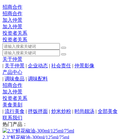
招商合作
招商合作
加入仲景
加入仲景
投资者关系
投资者关系
关于仲景
|
关于仲景
|
企业动态
|
社会责任
|
仲景影像
产品中心
|
调味食品
|
调味配料
招商合作
加入仲景
投资者关系
美食美刻
|
流行美食
|
拌饭拌面
|
炒米炒粉
|
时尚靓汤
|
全部美食
联系我们
热门产品：
2.3°鲜花椒油-300ml/125ml/75ml