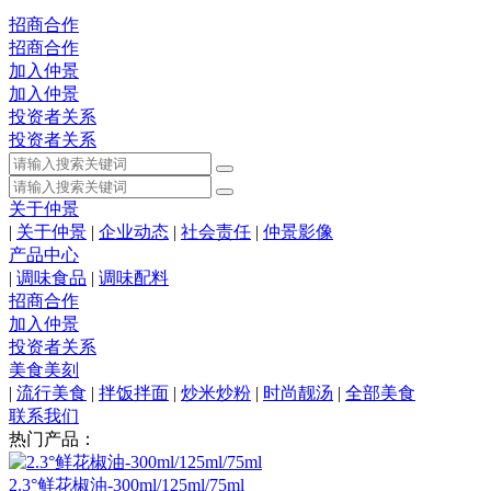
招商合作
招商合作
加入仲景
加入仲景
投资者关系
投资者关系
关于仲景
|
关于仲景
|
企业动态
|
社会责任
|
仲景影像
产品中心
|
调味食品
|
调味配料
招商合作
加入仲景
投资者关系
美食美刻
|
流行美食
|
拌饭拌面
|
炒米炒粉
|
时尚靓汤
|
全部美食
联系我们
热门产品：
2.3°鲜花椒油-300ml/125ml/75ml