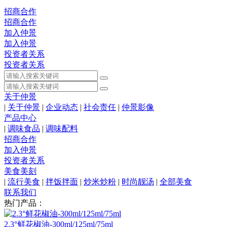
招商合作
招商合作
加入仲景
加入仲景
投资者关系
投资者关系
关于仲景
|
关于仲景
|
企业动态
|
社会责任
|
仲景影像
产品中心
|
调味食品
|
调味配料
招商合作
加入仲景
投资者关系
美食美刻
|
流行美食
|
拌饭拌面
|
炒米炒粉
|
时尚靓汤
|
全部美食
联系我们
热门产品：
2.3°鲜花椒油-300ml/125ml/75ml