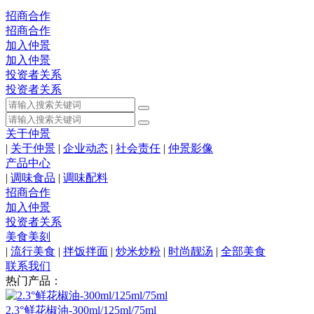
招商合作
招商合作
加入仲景
加入仲景
投资者关系
投资者关系
关于仲景
|
关于仲景
|
企业动态
|
社会责任
|
仲景影像
产品中心
|
调味食品
|
调味配料
招商合作
加入仲景
投资者关系
美食美刻
|
流行美食
|
拌饭拌面
|
炒米炒粉
|
时尚靓汤
|
全部美食
联系我们
热门产品：
2.3°鲜花椒油-300ml/125ml/75ml