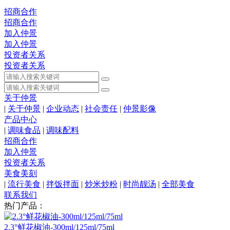
招商合作
招商合作
加入仲景
加入仲景
投资者关系
投资者关系
关于仲景
|
关于仲景
|
企业动态
|
社会责任
|
仲景影像
产品中心
|
调味食品
|
调味配料
招商合作
加入仲景
投资者关系
美食美刻
|
流行美食
|
拌饭拌面
|
炒米炒粉
|
时尚靓汤
|
全部美食
联系我们
热门产品：
2.3°鲜花椒油-300ml/125ml/75ml