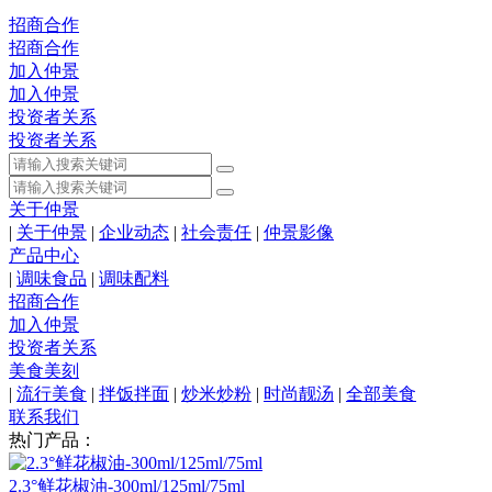
招商合作
招商合作
加入仲景
加入仲景
投资者关系
投资者关系
关于仲景
|
关于仲景
|
企业动态
|
社会责任
|
仲景影像
产品中心
|
调味食品
|
调味配料
招商合作
加入仲景
投资者关系
美食美刻
|
流行美食
|
拌饭拌面
|
炒米炒粉
|
时尚靓汤
|
全部美食
联系我们
热门产品：
2.3°鲜花椒油-300ml/125ml/75ml