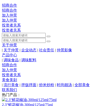
招商合作
招商合作
加入仲景
加入仲景
投资者关系
投资者关系
关于仲景
|
关于仲景
|
企业动态
|
社会责任
|
仲景影像
产品中心
|
调味食品
|
调味配料
招商合作
加入仲景
投资者关系
美食美刻
|
流行美食
|
拌饭拌面
|
炒米炒粉
|
时尚靓汤
|
全部美食
联系我们
热门产品：
2.3°鲜花椒油-300ml/125ml/75ml