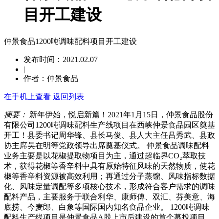
目开工建设
仲景食品1200吨调味配料项目开工建设
发布时间：2021.02.07
|
作者：仲景食品
在手机上查看
返回列表
摘要：
新年伊始，悦启新篇！2021年1月15日，仲景食品股份
有限公司1200吨调味配料生产线项目在西峡仲景食品园区奠基
开工！县委书记周华锋、县长马俊、县人大主任吕秀武、县政
协主席吴在明等党政领导出席奠基仪式。 仲景食品调味配料
业务主要是以花椒提取物项目为主，通过超临界CO₂萃取技
术，获得花椒等香辛料中具有原始特征风味的天然物质，使花
椒等香辛料资源被高效利用；再通过分子蒸馏、风味指标数据
化、风味定量调配等多项核心技术，形成符合客户需求的调味
配料产品，主要服务于联合利华、康师傅、双汇、芬美意、海
底捞、今麦郎、白象等国际国内知名食品企业。 1200吨调味
配料生产线项目是仲景食品A股上市后建设的首个募投项目，