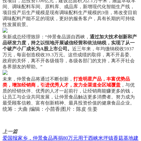
投项目，总投资1.06亿元，建设总面积为2.1万平米，涵盖萃取车
间、调味配料车间、原料库、成品库，新增现代化智能生产线，
项目投产后生产规模是现有调味配料生产规模的3倍，将改变目前
调味配料产能不足的现状，更好的服务客户，具有长期的可持续
性发展前景。
朱新成总经理致辞：“仲景食品源自西峡，
通过加大技术创新和产
品研发力度，持之以恒地开展诚信经营和依法纳税，实现了从一
个破产小厂成长为A股上市公司。
近三年来，年均缴纳税收5937
万元，每亩创造税收39.3万元。这些成绩的取得，离不开县委、
政府的关怀，离不开各级领导，各级各部门的支持，离不开社会
各界朋友的帮助。”
未来，仲景食品将通过不断创新，
打造明星产品，丰富优势品
类，增加经销商，引进优秀人才，发力全渠道全区域覆盖
，与优
质的经销伙伴、优秀的人才一起前行，让经销商能赚更多的钱，
让员工与企业共同发展，让仲景食品触达更多消费者。努力成为
最受顾客信赖、富有创新精神、最具投资价值的健康食品企业。
统筹：大曲 |编辑：小茴香|图片：陈皮 生姜
上一篇
爱国报家乡，仲景食品再捐80万元用于西峡米坪镇香菇基地建