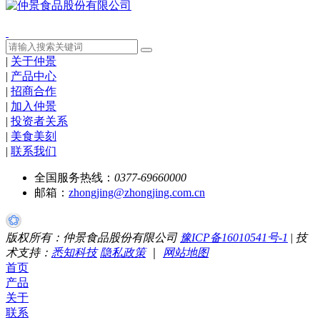
|
关于仲景
|
产品中心
|
招商合作
|
加入仲景
|
投资者关系
|
美食美刻
|
联系我们
全国服务热线：
0377-69660000
邮箱：
zhongjing@zhongjing.com.cn
版权所有：仲景食品股份有限公司
豫ICP备16010541号-1
|
技
术支持：
悉知科技
隐私政策
｜
网站地图
首页
产品
关于
联系