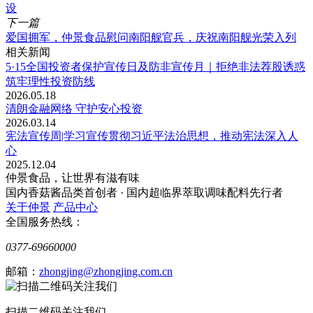
设
下一篇
爱国拥军，仲景食品慰问南阳舰官兵，庆祝南阳舰光荣入列
相关新闻
5·15全国投资者保护宣传日及防非宣传月｜拒绝非法荐股诱惑
筑牢理性投资防线
2026.05.18
清朗金融网络 守护安心投资
2026.03.14
宪法宣传周|学习宣传贯彻习近平法治思想，推动宪法深入人
心
2025.12.04
仲景食品，让世界有滋有味
国内香菇酱品类首创者 · 国内超临界萃取调味配料先行者
关于仲景
产品中心
全国服务热线：
0377-69660000
邮箱：
zhongjing@zhongjing.com.cn
扫描二维码关注我们