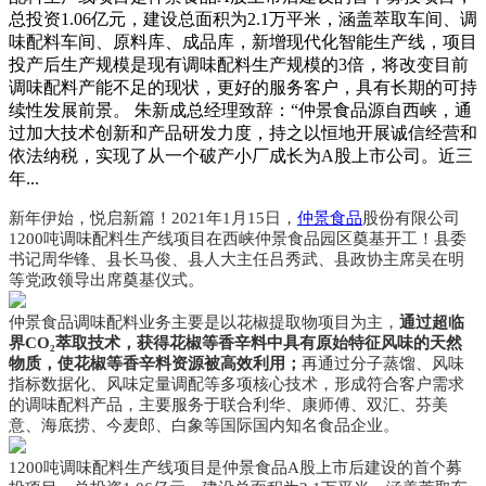
总投资1.06亿元，建设总面积为2.1万平米，涵盖萃取车间、调
味配料车间、原料库、成品库，新增现代化智能生产线，项目
投产后生产规模是现有调味配料生产规模的3倍，将改变目前
调味配料产能不足的现状，更好的服务客户，具有长期的可持
续性发展前景。 朱新成总经理致辞：“仲景食品源自西峡，通
过加大技术创新和产品研发力度，持之以恒地开展诚信经营和
依法纳税，实现了从一个破产小厂成长为A股上市公司。近三
年...
新年伊始，悦启新篇！2021年1月15日，
仲景食品
股份有限公司
1200吨调味配料生产线项目在西峡仲景食品园区奠基开工！县委
书记周华锋、县长马俊、县人大主任吕秀武、县政协主席吴在明
等党政领导出席奠基仪式。
仲景食品调味配料业务主要是以花椒提取物项目为主，
通过超临
界CO₂萃取技术，获得花椒等香辛料中具有原始特征风味的天然
物质，使花椒等香辛料资源被高效利用；
再通过分子蒸馏、风味
指标数据化、风味定量调配等多项核心技术，形成符合客户需求
的调味配料产品，主要服务于联合利华、康师傅、双汇、芬美
意、海底捞、今麦郎、白象等国际国内知名食品企业。
1200吨调味配料生产线项目是仲景食品A股上市后建设的首个募