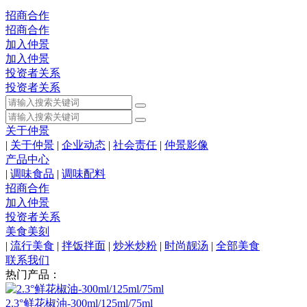
招商合作
招商合作
加入仲景
加入仲景
投资者关系
投资者关系
关于仲景
|
关于仲景
|
企业动态
|
社会责任
|
仲景影像
产品中心
|
调味食品
|
调味配料
招商合作
加入仲景
投资者关系
美食美刻
|
流行美食
|
拌饭拌面
|
炒米炒粉
|
时尚靓汤
|
全部美食
联系我们
热门产品：
2.3°鲜花椒油-300ml/125ml/75ml